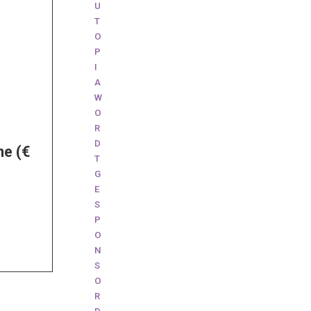
U
T
O
P
I
A
W
O
R
D
me (€
T
G
E
S
P
O
N
S
O
R