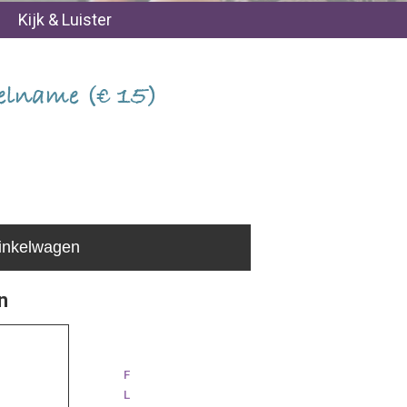
Kijk & Luister
eelname (€ 15)
inkelwagen
n
F
L