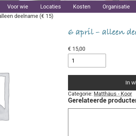
Voor wie
Locaties
Kosten
Organisatie
 alleen deelname (€ 15)
6 april – alleen d
€
15,00
In w
Categorie:
Matthäus - Koor
Gerelateerde producte