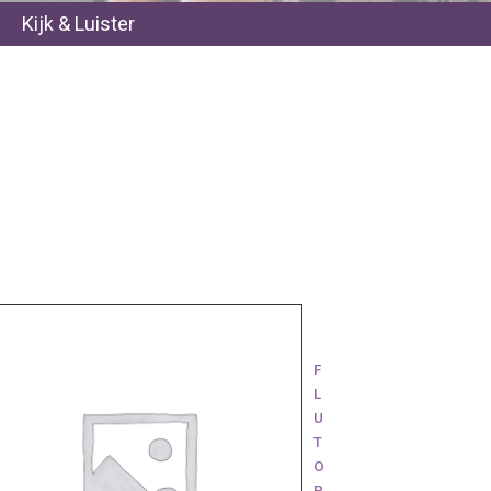
Kijk & Luister
F
L
U
T
O
P