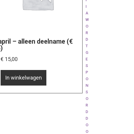
I
A
W
O
R
D
april – alleen deelname (€
T
)
G
€
15,00
E
S
P
In winkelwagen
O
N
S
O
R
D
D
O
O