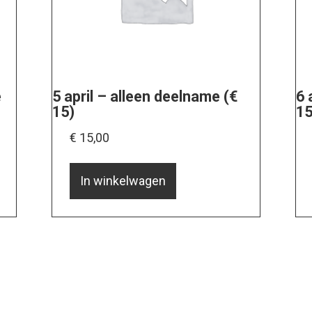
e
5 april – alleen deelname (€
6 
15)
15
€
15,00
In winkelwagen