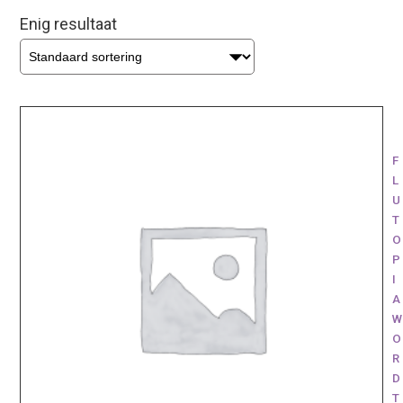
Enig resultaat
F
L
U
T
O
P
I
A
W
O
R
D
T