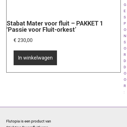
G
E
S
Stabat Mater voor fluit – PAKKET 1
P
‘Passie voor Fluit-orkest’
O
N
€
230,00
S
O
R
In winkelwagen
D
D
O
O
R
:
Flutopia is een product van