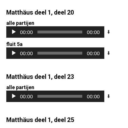
Matthäus deel 1, deel 20
alle partijen
Audiospeler
⬇️
00:00
00:00
fluit 5a
Audiospeler
⬇️
00:00
00:00
Matthäus deel 1, deel 23
alle partijen
Audiospeler
⬇️
00:00
00:00
Matthäus deel 1, deel 25