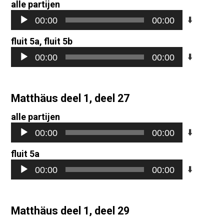
alle partijen
Audiospeler
⬇️
00:00
00:00
fluit 5a, fluit 5b
Audiospeler
⬇️
00:00
00:00
Matthäus deel 1, deel 27
alle partijen
Audiospeler
⬇️
00:00
00:00
fluit 5a
Audiospeler
⬇️
00:00
00:00
Matthäus deel 1, deel 29