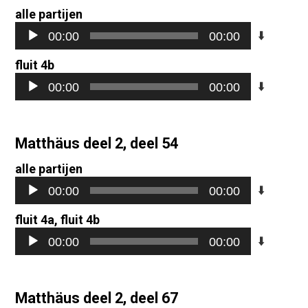
alle partijen
Audiospeler
⬇️
00:00
00:00
fluit 4b
Audiospeler
⬇️
00:00
00:00
Matthäus deel 2, deel 54
alle partijen
Audiospeler
⬇️
00:00
00:00
fluit 4a, fluit 4b
Audiospeler
⬇️
00:00
00:00
Matthäus deel 2, deel 67