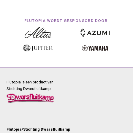
FLUTOPIA WORDT GESPONSORD DOOR:
Flutopia is een product van
Stichting Dwarsfluitkamp
Flutopia/Stichting Dwarsfluitkamp