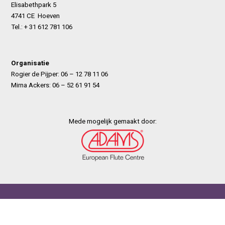
Elisabethpark 5
4741 CE Hoeven
Tel.: + 31 612 781 106
Organisatie
Rogier de Pijper: 06 – 12 78 11 06
Mirna Ackers: 06 – 52 61 91 54
Mede mogelijk gemaakt door: