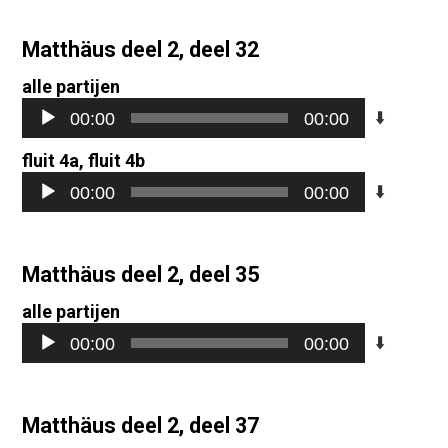
Matthäus deel 2, deel 32
alle partijen
Audiospeler
⬇️
00:00
00:00
fluit 4a, fluit 4b
Audiospeler
⬇️
00:00
00:00
Matthäus deel 2, deel 35
alle partijen
Audiospeler
⬇️
00:00
00:00
Matthäus deel 2, deel 37