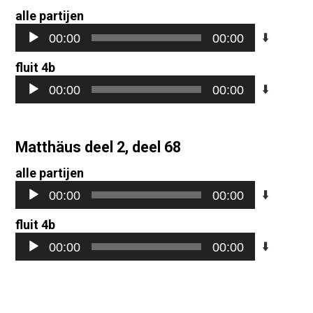
alle partijen
Audiospeler
⬇️
00:00
00:00
fluit 4b
Audiospeler
⬇️
00:00
00:00
Matthäus deel 2, deel 68
alle partijen
Audiospeler
⬇️
00:00
00:00
fluit 4b
Audiospeler
⬇️
00:00
00:00