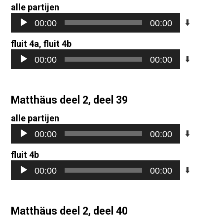
alle partijen
Audiospeler
⬇️
00:00
00:00
fluit 4a, fluit 4b
Audiospeler
⬇️
00:00
00:00
Matthäus deel 2, deel 39
alle partijen
Audiospeler
⬇️
00:00
00:00
fluit 4b
Audiospeler
⬇️
00:00
00:00
Matthäus deel 2, deel 40