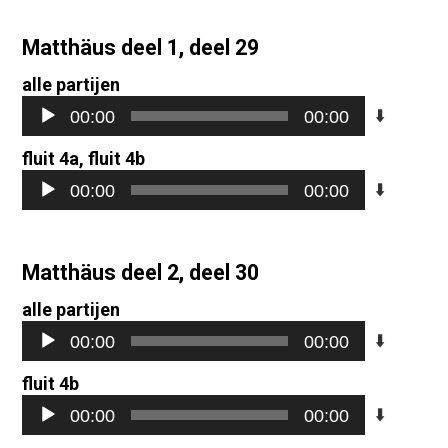
Matthäus deel 1, deel 29
alle partijen
Audiospeler
⬇️
00:00
00:00
fluit 4a, fluit 4b
Audiospeler
⬇️
00:00
00:00
Matthäus deel 2, deel 30
alle partijen
Audiospeler
⬇️
00:00
00:00
fluit 4b
Audiospeler
⬇️
00:00
00:00