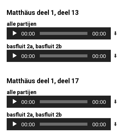
Matthäus deel 1, deel 13
alle partijen
Audiospeler
⬇️
00:00
00:00
basfluit 2a, basfluit 2b
Audiospeler
⬇️
00:00
00:00
Matthäus deel 1, deel 17
alle partijen
Audiospeler
⬇️
00:00
00:00
basfluit 2a, basfluit 2b
Audiospeler
⬇️
00:00
00:00