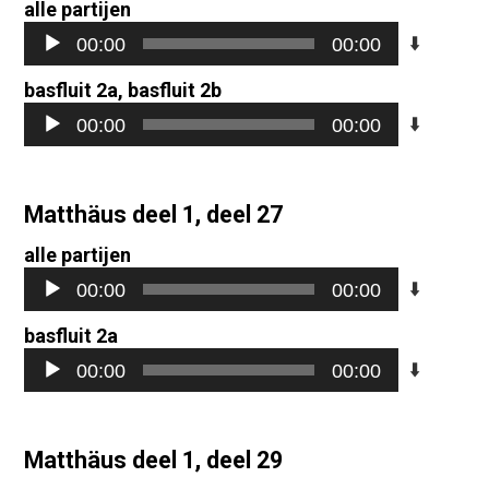
alle partijen
Audiospeler
⬇️
00:00
00:00
basfluit 2a, basfluit 2b
Audiospeler
⬇️
00:00
00:00
Matthäus deel 1, deel 27
alle partijen
Audiospeler
⬇️
00:00
00:00
basfluit 2a
Audiospeler
⬇️
00:00
00:00
Matthäus deel 1, deel 29