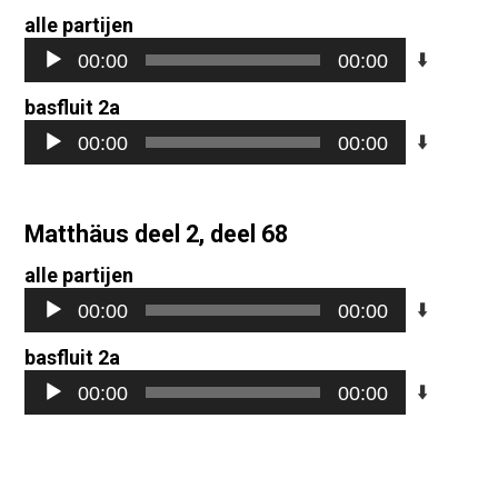
alle partijen
Audiospeler
⬇️
00:00
00:00
basfluit 2a
Audiospeler
⬇️
00:00
00:00
Matthäus deel 2, deel 68
alle partijen
Audiospeler
⬇️
00:00
00:00
basfluit 2a
Audiospeler
⬇️
00:00
00:00