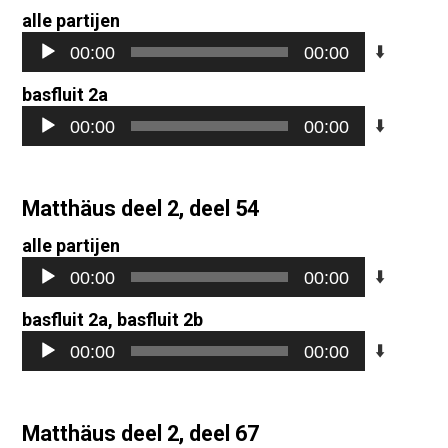
alle partijen
Audiospeler
⬇️
00:00
00:00
basfluit 2a
Audiospeler
⬇️
00:00
00:00
Matthäus deel 2, deel 54
alle partijen
Audiospeler
⬇️
00:00
00:00
basfluit 2a, basfluit 2b
Audiospeler
⬇️
00:00
00:00
Matthäus deel 2, deel 67