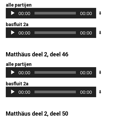
alle partijen
Audiospeler
⬇️
00:00
00:00
basfluit 2a
Audiospeler
⬇️
00:00
00:00
Matthäus deel 2, deel 46
alle partijen
Audiospeler
⬇️
00:00
00:00
basfluit 2a
Audiospeler
⬇️
00:00
00:00
Matthäus deel 2, deel 50