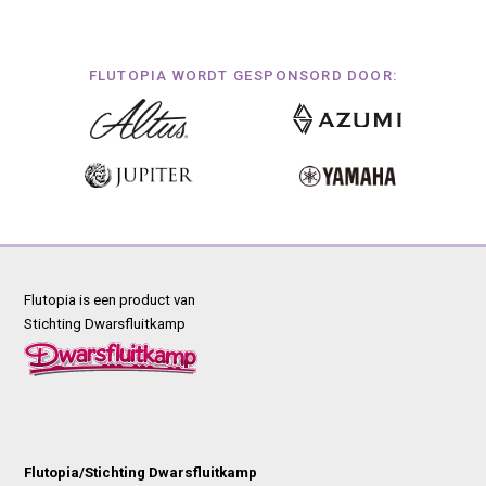
FLUTOPIA WORDT GESPONSORD DOOR:
Flutopia is een product van
Stichting Dwarsfluitkamp
Flutopia/Stichting Dwarsfluitkamp