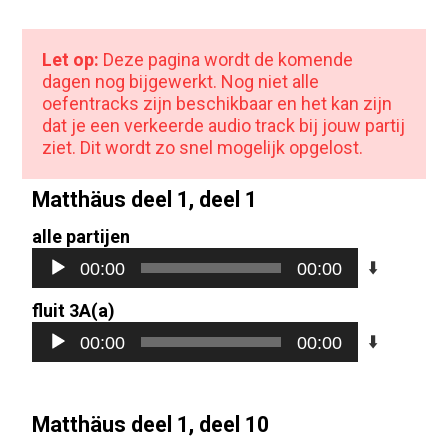
Let op:
Deze pagina wordt de komende
dagen nog bijgewerkt. Nog niet alle
oefentracks zijn beschikbaar en het kan zijn
dat je een verkeerde audio track bij jouw partij
ziet. Dit wordt zo snel mogelijk opgelost.
Matthäus deel 1, deel 1
alle partijen
Audiospeler
⬇️
00:00
00:00
fluit 3A(a)
Audiospeler
⬇️
00:00
00:00
Matthäus deel 1, deel 10