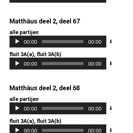
Matthäus deel 2, deel 67
alle partijen
Audiospeler
⬇️
00:00
00:00
fluit 3A(a), fluit 3A(b)
Audiospeler
⬇️
00:00
00:00
Matthäus deel 2, deel 68
alle partijen
Audiospeler
⬇️
00:00
00:00
fluit 3A(a), fluit 3A(b)
Audiospeler
⬇️
00:00
00:00