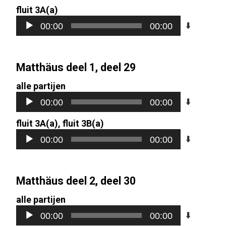
fluit 3A(a)
Audiospeler
⬇️
00:00
00:00
Matthäus deel 1, deel 29
alle partijen
Audiospeler
⬇️
00:00
00:00
fluit 3A(a), fluit 3B(a)
Audiospeler
⬇️
00:00
00:00
Matthäus deel 2, deel 30
alle partijen
Audiospeler
⬇️
00:00
00:00