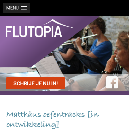
MENU
SCHRIJF JE NU IN!
Matthäus oefentracks [in
ontwikkeling]