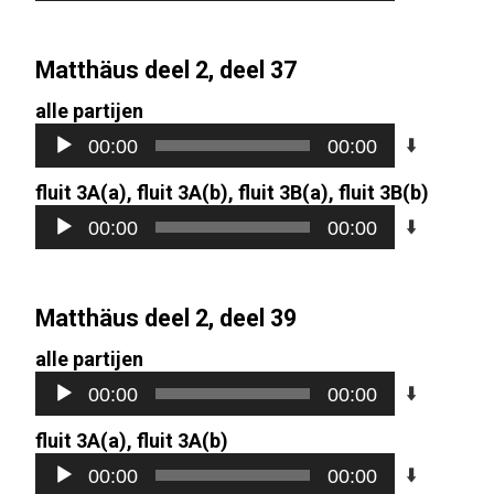
Matthäus deel 2, deel 37
alle partijen
Audiospeler
⬇️
00:00
00:00
fluit 3A(a), fluit 3A(b), fluit 3B(a), fluit 3B(b)
Audiospeler
⬇️
00:00
00:00
Matthäus deel 2, deel 39
alle partijen
Audiospeler
⬇️
00:00
00:00
fluit 3A(a), fluit 3A(b)
Audiospeler
⬇️
00:00
00:00