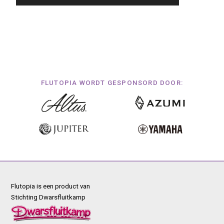
FLUTOPIA WORDT GESPONSORD DOOR:
Flutopia is een product van
Stichting Dwarsfluitkamp