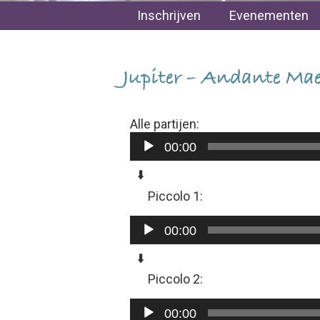
Inschrijven
Evenementen
Jupiter – Andante Mae
Alle partijen:
Audiospeler
00:00
⬇️
Piccolo 1:
Audiospeler
00:00
⬇️
Piccolo 2:
Audiospeler
00:00