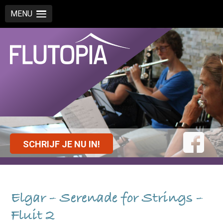
MENU
SCHRIJF JE NU IN!
Elgar – Serenade for Strings –
Fluit 2