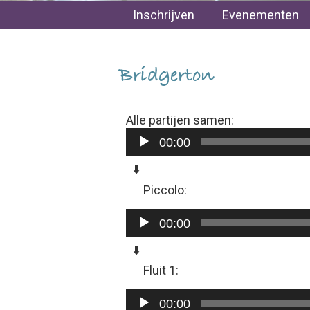
Inschrijven
Evenementen
Bridgerton
Alle partijen samen:
Audiospeler
00:00
⬇️
Piccolo:
Audiospeler
00:00
⬇️
Fluit 1:
Audiospeler
00:00